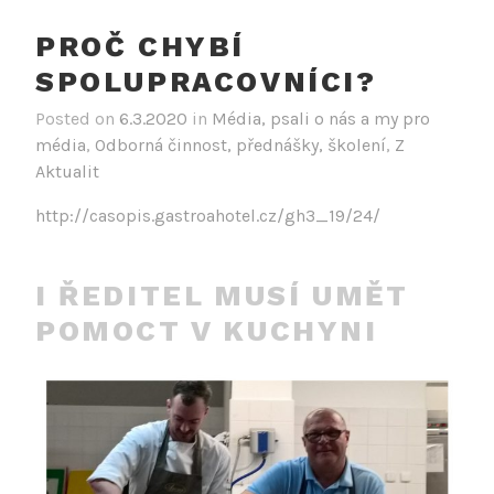
PROČ CHYBÍ
SPOLUPRACOVNÍCI?
Posted on
6.3.2020
in
Média, psali o nás a my pro
média
,
Odborná činnost, přednášky, školení
,
Z
Aktualit
http://casopis.gastroahotel.cz/gh3_19/24/
I ŘEDITEL MUSÍ UMĚT
POMOCT V KUCHYNI