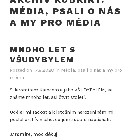
MÉDIA, PSALI O NÁS
A MY PRO MÉDIA
MNOHO LET S
VŠUDYBYLEM
Posted on
17.9.2020
in
Média, psali o nás a my pro
média
S Jaromírem Kaincem a jeho VŠUDYBYLEM, se
známe mnoho let, asi čtvrt století.
Udělal mi radost a k letošním narozeninám mi
poslal archív všeho, co jsme spolu napáchali.
Jaromíre, moc děkuji