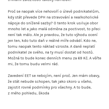
Proč se naopak více nehovoří o úlevě podnikatelům,
kdy stát převede DPH na stravování a nealkoholické
nápoje do snížené sazby? O tento krok usiluje obor
mnoho let a jako malá odměna za poctivost, to přeci
není tak málo. Ale je pravdou, že tuto výhodu ocení
jen ten, kdo tuto daň v reálné míře odvádí. Kdo ne,
tomu naopak tento náklad vzroste. A daně neplatí
podnikatel ze svého, na ty musí dostat od hostů.
Možná to bude konec denních menu za 69 Kč. A věřte
mi, že tomu budu velmi rád.
Zavedení EET se nebojím, není proč. Jen mám obavy,
že stát nebude schopen, tak jako skoro u všeho,
zajistit rovné podmínky pro všechny. A to bude,
z mého pohledu, škoda