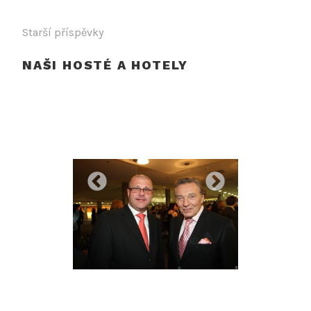
NAVIGACE
Starší příspěvky
PRO
NAŠI HOSTÉ A HOTELY
PŘÍSPĚVKY