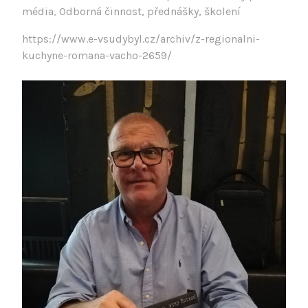
média
,
Odborná činnost, přednášky, školení
https://www.e-vsudybyl.cz/archiv/z-regionalni-
kuchyne-romana-vacho-2659/