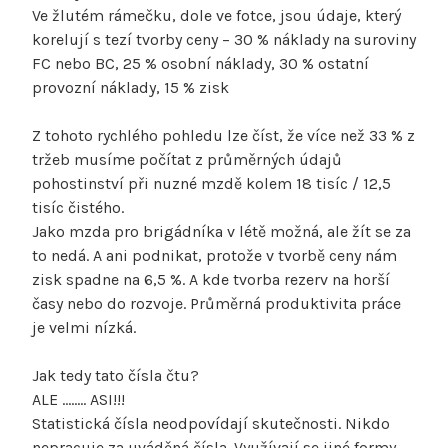
Ve žlutém rámečku, dole ve fotce, jsou údaje, který
korelují s tezí tvorby ceny – 30 % náklady na suroviny
FC nebo BC, 25 % osobní náklady, 30 % ostatní
provozní náklady, 15 % zisk
Z tohoto rychlého pohledu lze číst, že více než 33 % z
tržeb musíme počítat z průměrných údajů
pohostinství při nuzné mzdě kolem 18 tisíc / 12,5
tisíc čistého.
Jako mzda pro brigádníka v létě možná, ale žít se za
to nedá. A ani podnikat, protože v tvorbě ceny nám
zisk spadne na 6,5 %. A kde tvorba rezerv na horší
časy nebo do rozvoje. Průměrná produktivita práce
je velmi nízká.
Jak tedy tato čísla čtu?
ALE …….. ASI!!!
Statistická čísla neodpovídají skutečnosti. Nikdo
nepracuje za uváděná čísla. Využívají se jiné formy