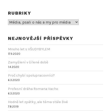
RUBRIKY
Rubriky
NEJNOVĚJŠÍ PŘÍSPĚVKY
Mnoho let s VŠUDYBYLEM
17.9.2020
Zamyšlení v šílené době
1.4.2020
Proč chybí spolupracovníci?
6.3.2020
Profesní dráha Romana Vacho
6.3.2020
Hodně let zpátky, ale téma stále živé
7.8.2019