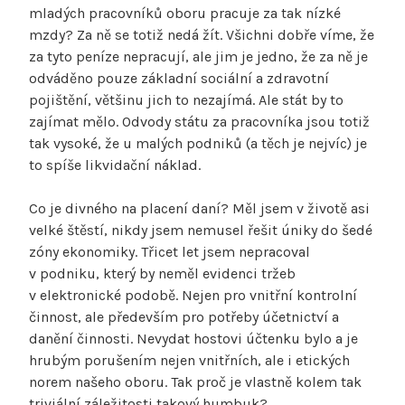
mladých pracovníků oboru pracuje za tak nízké
mzdy? Za ně se totiž nedá žít. Všichni dobře víme, že
za tyto peníze nepracují, ale jim je jedno, že za ně je
odváděno pouze základní sociální a zdravotní
pojištění, většinu jich to nezajímá. Ale stát by to
zajímat mělo. Odvody státu za pracovníka jsou totiž
tak vysoké, že u malých podniků (a těch je nejvíc) je
to spíše likvidační náklad.
Co je divného na placení daní? Měl jsem v životě asi
velké štěstí, nikdy jsem nemusel řešit úniky do šedé
zóny ekonomiky. Třicet let jsem nepracoval
v podniku, který by neměl evidenci tržeb
v elektronické podobě. Nejen pro vnitřní kontrolní
činnost, ale především pro potřeby účetnictví a
danění činnosti. Nevydat hostovi účtenku bylo a je
hrubým porušením nejen vnitřních, ale i etických
norem našeho oboru. Tak proč je vlastně kolem tak
triviální záležitosti takový humbuk?