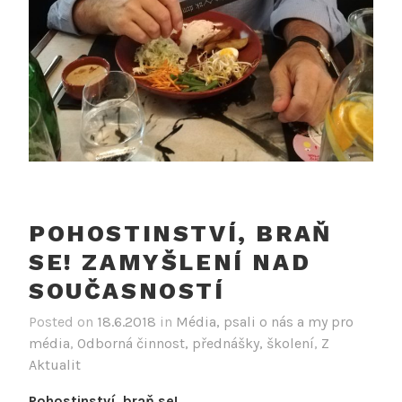
POHOSTINSTVÍ, BRAŇ
SE! ZAMYŠLENÍ NAD
SOUČASNOSTÍ
Posted on
18.6.2018
in
Média, psali o nás a my pro
média
,
Odborná činnost, přednášky, školení
,
Z
Aktualit
Pohostinství, braň se!