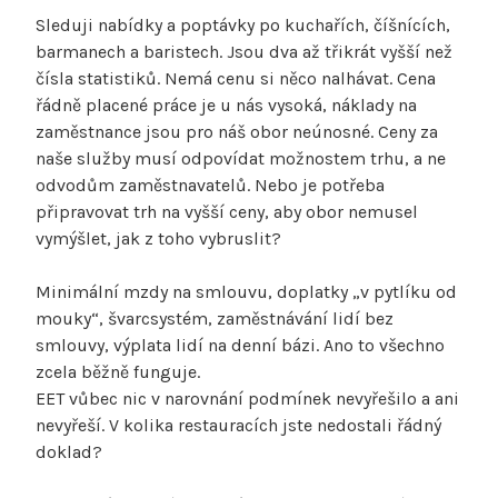
Sleduji nabídky a poptávky po kuchařích, číšnících,
barmanech a baristech. Jsou dva až třikrát vyšší než
čísla statistiků. Nemá cenu si něco nalhávat. Cena
řádně placené práce je u nás vysoká, náklady na
zaměstnance jsou pro náš obor neúnosné. Ceny za
naše služby musí odpovídat možnostem trhu, a ne
odvodům zaměstnavatelů. Nebo je potřeba
připravovat trh na vyšší ceny, aby obor nemusel
vymýšlet, jak z toho vybruslit?
Minimální mzdy na smlouvu, doplatky „v pytlíku od
mouky“, švarcsystém, zaměstnávání lidí bez
smlouvy, výplata lidí na denní bázi. Ano to všechno
zcela běžně funguje.
EET vůbec nic v narovnání podmínek nevyřešilo a ani
nevyřeší. V kolika restauracích jste nedostali řádný
doklad?