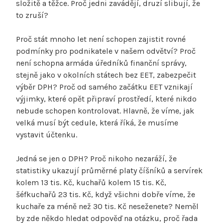
složitě a těžce. Proč jedni zavádějí, druzí slibují, že
to zruší?
Proč stát mnoho let není schopen zajistit rovné
podmínky pro podnikatele v našem odvětví? Proč
není schopna armáda úředníků finanční správy,
stejně jako v okolních státech bez EET, zabezpečit
výběr DPH? Proč od samého začátku EET vznikají
výjimky, které opět připraví prostředí, které nikdo
nebude schopen kontrolovat. Hlavně, že víme, jak
velká musí být cedule, která říká, že musíme
vystavit účtenku.
Jedná se jen o DPH? Proč nikoho nezaráží, že
statistiky ukazují průměrné platy číšníků a servírek
kolem 13 tis. Kč, kuchařů kolem 15 tis. Kč,
šéfkuchařů 23 tis. Kč, když všichni dobře víme, že
kuchaře za méně než 30 tis. Kč neseženete? Neměl
by zde někdo hledat odpověď na otázku, proč řada