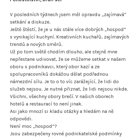
V posledních týdnech jsem měl opravdu „zajímavá“
setkání a diskuze.
Ještě štěstí, že je u nás stále více dobrých „hospod“
s vynikající kuchyní. Kreativních kuchařů, zajímavých
trendů a nových směrů.
Už po tom světě chodím dlouho, ale stejně mne
nepřestane udivovat, že se můžeme setkat v našem
oboru s podnikavci, který obor kazí a ze
spolupracovníků dokážou dělat podřadnou
námezdní sílu. Je to o to víc zarážející, že lidi do
služeb nejsou. Je nutné přiznat, že lidi nejsou nikde.
Všichni, všechny obory brečí. V našich oborech
hotelů a restaurací to není jinak.
Asi jako mnozí si kladu otázky a hledám na ně
odpovědi.
Není moc „hospod“?
Jsou zabezpečeny rovné podnikatelské podmínky