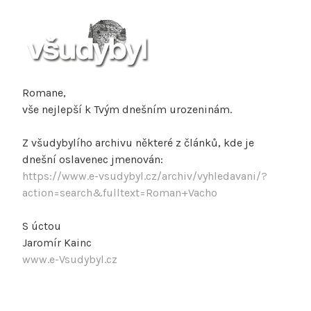
Romane,
vše nejlepší k Tvým dnešním urozeninám.
Z všudybylího archivu některé z článků, kde je
dnešní oslavenec jmenován:
https://www.e-vsudybyl.cz/archiv/vyhledavani/?
action=search&fulltext=Roman+Vacho
S úctou
Jaromír Kainc
www.e-Vsudybyl.cz