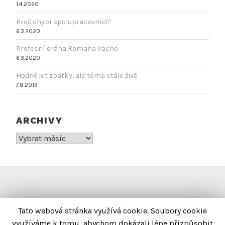
1.4.2020
Proč chybí spolupracovníci?
6.3.2020
Profesní dráha Romana Vacho
6.3.2020
Hodně let zpátky, ale téma stále živé
7.8.2019
ARCHIVY
Archivy
INFORMACE
Tato webová stránka využívá cookie. Soubory cookie
využíváme k tomu, abychom dokázali lépe přizpůsobit