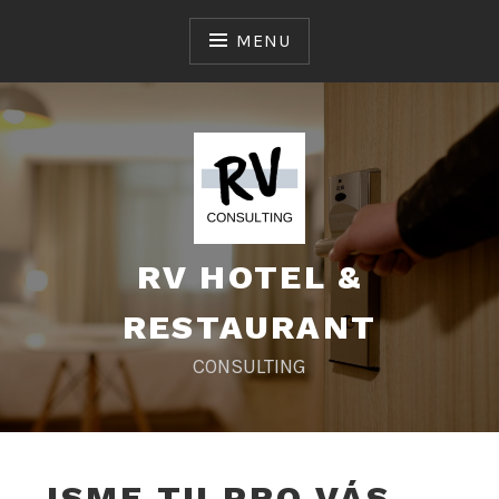
Skip
to
MENU
content
RV HOTEL &
RESTAURANT
CONSULTING
JSME TU PRO VÁS