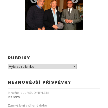
RUBRIKY
Rubriky
NEJNOVĚJŠÍ PŘÍSPĚVKY
Mnoho let s VŠUDYBYLEM
17.9.2020
Zamyšlení v šílené době