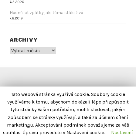
6.3.2020
Hodně let zpátky, ale téma stále živé
7.8.2019
ARCHIVY
Archivy
INFORMACE
Tato webová stránka využívá cookie. Soubory cookie
využíváme k tomu, abychom dokázali lépe přizpůsobit
KONTAKTY
tyto stránky Vašim potřebám, mohli sledovat, jakým
IMPRESUM
způsobem se stránky využívají, a také za účelem cílení
marketingu. Akceptování podmínek považujeme za Váš
OZNÁMENÍ O OCHRANĚ OSOBNÍCH ÚDAJŮ
souhlas. Úpravu provedete v Nastavení cookie.
Nastavení