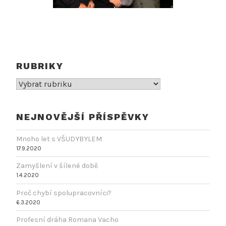
RUBRIKY
Rubriky
NEJNOVĚJŠÍ PŘÍSPĚVKY
Mnoho let s VŠUDYBYLEM
17.9.2020
Zamyšlení v šílené době
1.4.2020
Proč chybí spolupracovníci?
6.3.2020
Profesní dráha Romana Vacho