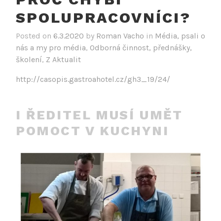
SPOLUPRACOVNÍCI?
Posted on
6.3.2020
by
Roman Vacho
in
Média, psali o
nás a my pro média
,
Odborná činnost, přednášky,
školení
,
Z Aktualit
http://casopis.gastroahotel.cz/gh3_19/24/
I ŘEDITEL MUSÍ UMĚT
POMOCT V KUCHYNI