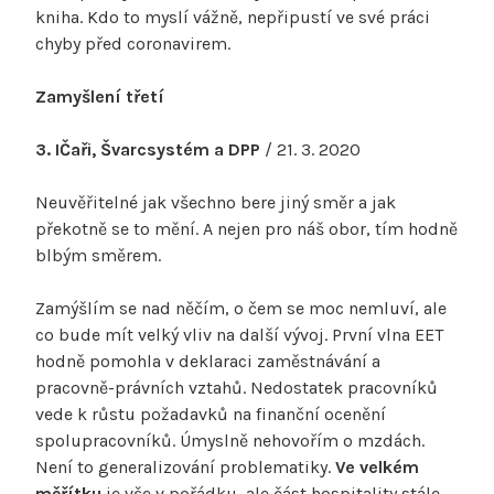
kniha. Kdo to myslí vážně, nepřipustí ve své práci
chyby před coronavirem.
Zamyšlení třetí
3. IČaři, Švarcsystém a DPP
/ 21. 3. 2020
Neuvěřitelné jak všechno bere jiný směr a jak
překotně se to mění. A nejen pro náš obor, tím hodně
blbým směrem.
Zamýšlím se nad něčím, o čem se moc nemluví, ale
co bude mít velký vliv na další vývoj. První vlna EET
hodně pomohla v deklaraci zaměstnávání a
pracovně-právních vztahů. Nedostatek pracovníků
vede k růstu požadavků na finanční ocenění
spolupracovníků. Úmyslně nehovořím o mzdách.
Není to generalizování problematiky.
Ve velkém
měřítku
je vše v pořádku, ale část hospitality stále