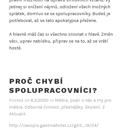
jednej si snížení nájmů, odložení všech možných
splátek, domluv se se spolupracovníky. Budeš je
potřebovat, až se tato apokalypsa přežene.
A hlavně máš čas si všechno srovnat v hlavě. Změn
věci, uprav nabídku, připrav se na to, až se vrátí
hosté.
PROČ CHYBÍ
SPOLUPRACOVNÍCI?
Posted on
6.3.2020
in
Média, psali o nás a my pro
média
,
Odborná činnost, přednášky, školení
,
Z
Aktualit
http://casopis.gastroahotel.cz/gh3_19/24/