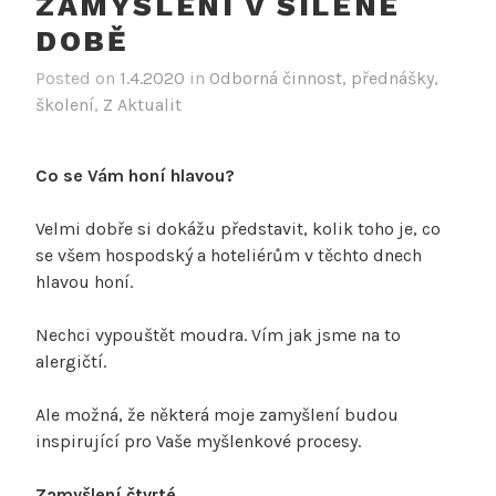
ZAMYŠLENÍ V ŠÍLENÉ
DOBĚ
Posted on
1.4.2020
in
Odborná činnost, přednášky,
školení
,
Z Aktualit
Co se Vám honí hlavou?
Velmi dobře si dokážu představit, kolik toho je, co
se všem hospodský a hoteliérům v těchto dnech
hlavou honí.
Nechci vypouštět moudra. Vím jak jsme na to
alergičtí.
Ale možná, že některá moje zamyšlení budou
inspirující pro Vaše myšlenkové procesy.
Zamyšlení čtvrté