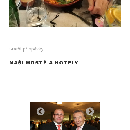
NAVIGACE
Starší příspěvky
PRO
NAŠI HOSTÉ A HOTELY
PŘÍSPĚVKY