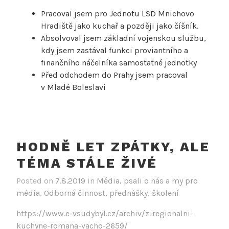
Pracoval jsem pro Jednotu LSD Mnichovo
Hradiště jako kuchař a později jako číšník.
Absolvoval jsem základní vojenskou službu,
kdy jsem zastával funkci proviantního a
finančního náčelníka samostatné jednotky
Před odchodem do Prahy jsem pracoval
v Mladé Boleslavi
HODNĚ LET ZPÁTKY, ALE
TÉMA STÁLE ŽIVÉ
Posted on
7.8.2019
in
Média, psali o nás a my pro
média
,
Odborná činnost, přednášky, školení
https://www.e-vsudybyl.cz/archiv/z-regionalni-
kuchyne-romana-vacho-2659/