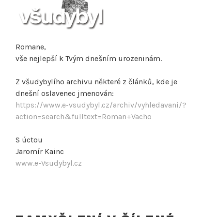
Romane,
vše nejlepší k Tvým dnešním urozeninám.
Z všudybylího archivu některé z článků, kde je
dnešní oslavenec jmenován:
https://www.e-vsudybyl.cz/archiv/vyhledavani/?
action=search&fulltext=Roman+Vacho
S úctou
Jaromír Kainc
www.e-Vsudybyl.cz