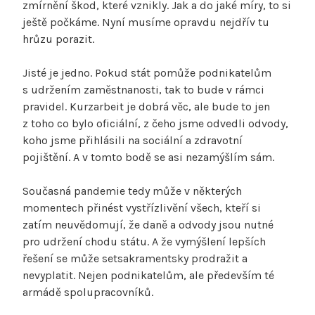
zmírnění škod, které vznikly. Jak a do jaké míry, to si
ještě počkáme. Nyní musíme opravdu nejdřív tu
hrůzu porazit.
Jisté je jedno. Pokud stát pomůže podnikatelům
s udržením zaměstnanosti, tak to bude v rámci
pravidel. Kurzarbeit je dobrá věc, ale bude to jen
z toho co bylo oficiální, z čeho jsme odvedli odvody,
koho jsme přihlásili na sociální a zdravotní
pojištění. A v tomto bodě se asi nezamýšlím sám.
Současná pandemie tedy může v některých
momentech přinést vystřízlivění všech, kteří si
zatím neuvědomují, že daně a odvody jsou nutné
pro udržení chodu státu. A že vymýšlení lepších
řešení se může setsakramentsky prodražit a
nevyplatit. Nejen podnikatelům, ale především té
armádě spolupracovníků.