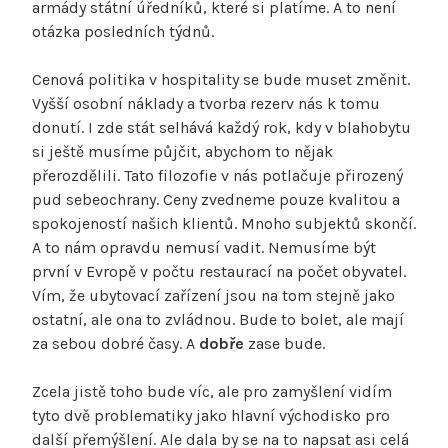
armády státní úředníků, které si platíme. A to není
otázka posledních týdnů.
Cenová politika v hospitality se bude muset změnit.
Vyšší osobní náklady a tvorba rezerv nás k tomu
donutí. I zde stát selhává každý rok, kdy v blahobytu
si ještě musíme půjčit, abychom to nějak
přerozdělili. Tato filozofie v nás potlačuje přirozený
pud sebeochrany. Ceny zvedneme pouze kvalitou a
spokojeností našich klientů. Mnoho subjektů skončí.
A to nám opravdu nemusí vadit. Nemusíme být
první v Evropě v počtu restaurací na počet obyvatel.
Vím, že ubytovací zařízení jsou na tom stejně jako
ostatní, ale ona to zvládnou. Bude to bolet, ale mají
za sebou dobré časy. A
dobře
zase bude.
Zcela jistě toho bude víc, ale pro zamyšlení vidím
tyto dvě problematiky jako hlavní východisko pro
další přemýšlení. Ale dala by se na to napsat asi celá