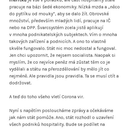
pracuje na bázi šedé ekonomiky. Nízká mzda a „něco
do pytlíku od mouky“, aby se dalo žít. Obrovské
množství, především mladých lidí, pracuje na IČ
nebo na DPP. Švarcsystém zcela jistě aplikují
v mnoha podnikatelských subjektech. Vím o mnoha
takových zařízení a podnicích. A ono to vlastně
skvěle fungovalo. Stát nic moc nedostal a fungoval.
Jen chci upozornit, že nejsem socialista. Naopak si
myslím, že co nejvíce peněz má zůstat těm co je
vydělali a státu na přerozdělování by mělo jít co
nejméně. Ale pravidla jsou pravidla. Ta se musí ctít a
dodržovat.
A teď do toho všeho vletí Corona vir.
Nyní s napětím posloucháme zprávy a očekáváme
jak nám stát pomůže. Ano, stát rozhodl o uzavření
všech podniků hospitality. Bude se podílet na