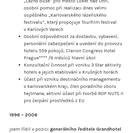
„Lázně duše“ pro město Loket nad Ohří,
osobní pomoc při realizaci dnes velmi
úspěšného „Karlovarského lázeňského
festivalu“, který propojuje Tourfilm festival
v Karlových Varech
Osobní odpovědnost za dostavbu, vybavení,
personální zabezpečení a uvedení do provozu
hotelu 559 pokojů, Clarion Congress Hotel
Prague**** /9 měsíců hlavní úkol
Konzultační činnost při vzniku 3 Star aktivity
hotels a jejich etablování v Krušných horách
Účast při vzniku destinačního managementu
v karlovarském kraji, člen poradního sboru
hejtmana, aktivní účast při tvorbě ROP NUTS II
pro čerpání prostředků z EU
1996 – 2006
jsem řídil v pozici
generálního ředitele Grandhotel