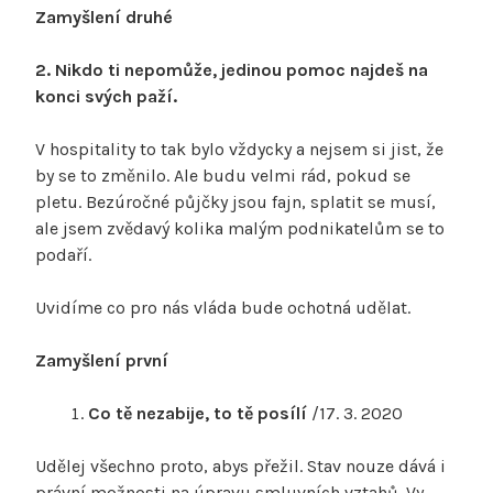
Zamyšlení druhé
2.
Nikdo ti nepomůže, jedinou pomoc najdeš na
konci svých paží.
V hospitality to tak bylo vždycky a nejsem si jist, že
by se to změnilo. Ale budu velmi rád, pokud se
pletu. Bezúročné půjčky jsou fajn, splatit se musí,
ale jsem zvědavý kolika malým podnikatelům se to
podaří.
Uvidíme co pro nás vláda bude ochotná udělat.
Zamyšlení první
Co tě nezabije, to tě posílí
/17. 3. 2020
Udělej všechno proto, abys přežil. Stav nouze dává i
právní možnosti na úpravu smluvních vztahů. Vy