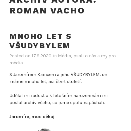
ROMAN VACHO
MNOHO LET S
VŠUDYBYLEM
Posted on
17.9.2020
in
Média, psali o nás a my pro
média
S Jaromírem Kaincem a jeho VŠUDYBYLEM, se
známe mnoho let, asi čtvrt století.
Udělal mi radost a k letošním narozeninám mi
poslal archív všeho, co jsme spolu napáchali.
Jaromíre, moc děkuji