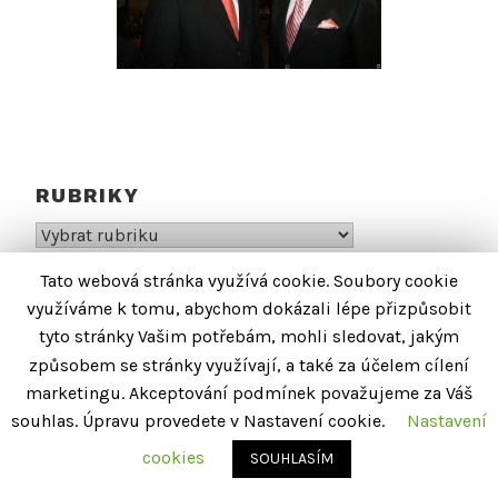
RUBRIKY
Rubriky
Tato webová stránka využívá cookie. Soubory cookie
NEJNOVĚJŠÍ PŘÍSPĚVKY
využíváme k tomu, abychom dokázali lépe přizpůsobit
tyto stránky Vašim potřebám, mohli sledovat, jakým
Mnoho let s VŠUDYBYLEM
způsobem se stránky využívají, a také za účelem cílení
17.9.2020
marketingu. Akceptování podmínek považujeme za Váš
Zamyšlení v šílené době
souhlas. Úpravu provedete v Nastavení cookie.
Nastavení
1.4.2020
cookies
SOUHLASÍM
Proč chybí spolupracovníci?
6.3.2020