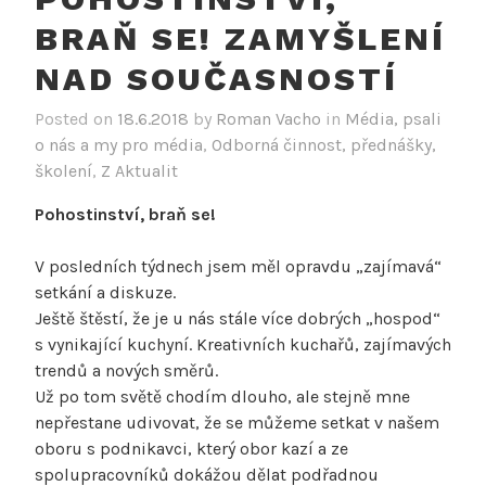
BRAŇ SE! ZAMYŠLENÍ
NAD SOUČASNOSTÍ
Posted on
18.6.2018
by
Roman Vacho
in
Média, psali
o nás a my pro média
,
Odborná činnost, přednášky,
školení
,
Z Aktualit
Pohostinství, braň se!
V posledních týdnech jsem měl opravdu „zajímavá“
setkání a diskuze.
Ještě štěstí, že je u nás stále více dobrých „hospod“
s vynikající kuchyní. Kreativních kuchařů, zajímavých
trendů a nových směrů.
Už po tom světě chodím dlouho, ale stejně mne
nepřestane udivovat, že se můžeme setkat v našem
oboru s podnikavci, který obor kazí a ze
spolupracovníků dokážou dělat podřadnou