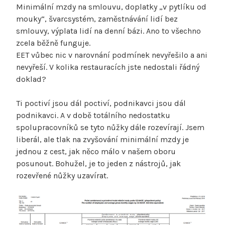
Minimální mzdy na smlouvu, doplatky „v pytlíku od
mouky“, švarcsystém, zaměstnávání lidí bez
smlouvy, výplata lidí na denní bázi. Ano to všechno
zcela běžně funguje.
EET vůbec nic v narovnání podmínek nevyřešilo a ani
nevyřeší. V kolika restauracích jste nedostali řádný
doklad?
Ti poctiví jsou dál poctiví, podnikavci jsou dál
podnikavci. A v době totálního nedostatku
spolupracovníků se tyto nůžky dále rozevírají. Jsem
liberál, ale tlak na zvyšování minimální mzdy je
jednou z cest, jak něco málo v našem oboru
posunout. Bohužel, je to jeden z nástrojů, jak
rozevřené nůžky uzavírat.