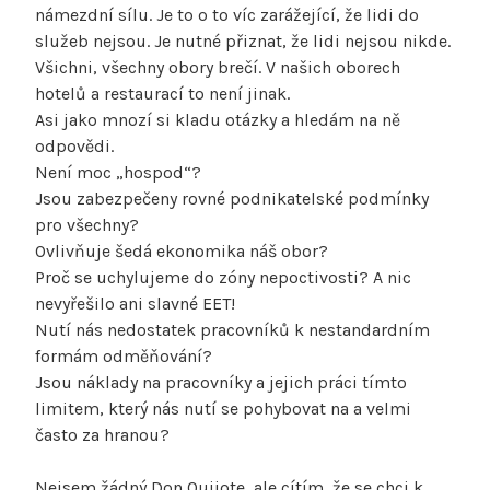
námezdní sílu. Je to o to víc zarážející, že lidi do
služeb nejsou. Je nutné přiznat, že lidi nejsou nikde.
Všichni, všechny obory brečí. V našich oborech
hotelů a restaurací to není jinak.
Asi jako mnozí si kladu otázky a hledám na ně
odpovědi.
Není moc „hospod“?
Jsou zabezpečeny rovné podnikatelské podmínky
pro všechny?
Ovlivňuje šedá ekonomika náš obor?
Proč se uchylujeme do zóny nepoctivosti? A nic
nevyřešilo ani slavné EET!
Nutí nás nedostatek pracovníků k nestandardním
formám odměňování?
Jsou náklady na pracovníky a jejich práci tímto
limitem, který nás nutí se pohybovat na a velmi
často za hranou?
Nejsem žádný Don Quijote, ale cítím, že se chci k