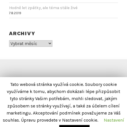
Hodně let zpátky, ale téma stále živé
7.8.2019
ARCHIVY
Archivy
INFORMACE
Tato webová stránka využívá cookie. Soubory cookie
využíváme k tomu, abychom dokázali lépe přizpůsobit
KONTAKTY
tyto stránky Vašim potřebám, mohli sledovat, jakým
IMPRESUM
způsobem se stránky využívají, a také za účelem cílení
marketingu. Akceptování podmínek považujeme za Váš
OZNÁMENÍ O OCHRANĚ OSOBNÍCH ÚDAJŮ
souhlas. Úpravu provedete v Nastavení cookie.
Nastavení