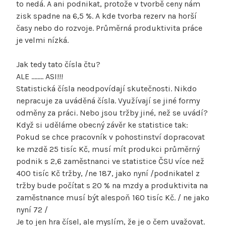
to nedá. A ani podnikat, protože v tvorbě ceny nám
zisk spadne na 6,5 %. A kde tvorba rezerv na horší
časy nebo do rozvoje. Průměrná produktivita práce
je velmi nízká.
Jak tedy tato čísla čtu?
ALE …….. ASI!!!
Statistická čísla neodpovídají skutečnosti. Nikdo
nepracuje za uváděná čísla. Využívají se jiné formy
odměny za práci. Nebo jsou tržby jiné, než se uvádí?
Když si uděláme obecný závěr ke statistice tak:
Pokud se chce pracovník v pohostinství dopracovat
ke mzdě 25 tisíc Kč, musí mít produkci průměrný
podnik s 2,6 zaměstnanci ve statistice ČSU více než
400 tisíc Kč tržby, /ne 187, jako nyní /podnikatel z
tržby bude počítat s 20 % na mzdy a produktivita na
zaměstnance musí být alespoň 160 tisíc Kč. / ne jako
nyní 72 /
Je to jen hra čísel, ale myslím, že je o čem uvažovat.