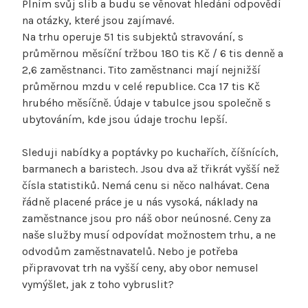
Plním svůj slib a budu se věnovat hledání odpovědí
na otázky, které jsou zajímavé.
Na trhu operuje 51 tis subjektů stravování, s
průměrnou měsíční tržbou 180 tis Kč / 6 tis denně a
2,6 zaměstnanci. Tito zaměstnanci mají nejnižší
průměrnou mzdu v celé republice. Cca 17 tis Kč
hrubého měsíčně. Údaje v tabulce jsou společně s
ubytováním, kde jsou údaje trochu lepší.
Sleduji nabídky a poptávky po kuchařích, číšnících,
barmanech a baristech. Jsou dva až třikrát vyšší než
čísla statistiků. Nemá cenu si něco nalhávat. Cena
řádně placené práce je u nás vysoká, náklady na
zaměstnance jsou pro náš obor neúnosné. Ceny za
naše služby musí odpovídat možnostem trhu, a ne
odvodům zaměstnavatelů. Nebo je potřeba
připravovat trh na vyšší ceny, aby obor nemusel
vymýšlet, jak z toho vybruslit?