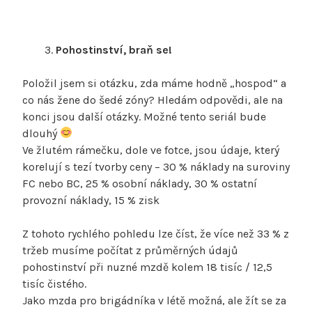
Pohostinství, braň se!
Položil jsem si otázku, zda máme hodně „hospod“ a
co nás žene do šedé zóny? Hledám odpovědi, ale na
konci jsou další otázky. Možné tento seriál bude
dlouhý
Ve žlutém rámečku, dole ve fotce, jsou údaje, který
korelují s tezí tvorby ceny – 30 % náklady na suroviny
FC nebo BC, 25 % osobní náklady, 30 % ostatní
provozní náklady, 15 % zisk
Z tohoto rychlého pohledu lze číst, že více než 33 % z
tržeb musíme počítat z průměrných údajů
pohostinství při nuzné mzdě kolem 18 tisíc / 12,5
tisíc čistého.
Jako mzda pro brigádníka v létě možná, ale žít se za